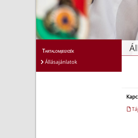
Ál
Tartalomjegyzék
Állásajánlatok
Kapc
Táj