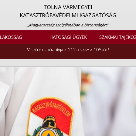
TOLNA VÁRMEGYEI
KATASZTRÓFAVÉDELMI IGAZGATÓSÁG
„Magyarország szolgálatában a biztonságért”
LAKOSSÁG
HATÓSÁGI ÜGYEK
SZAKMAI TÁJÉKO
Veszély esetén hívja a 112-t vagy a 105-öt!