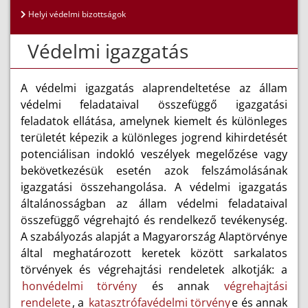
Helyi védelmi bizottságok
Védelmi igazgatás
A védelmi igazgatás alaprendeltetése az állam
védelmi feladataival összefüggő igazgatási
feladatok ellátása, amelynek kiemelt és különleges
területét képezik a különleges jogrend kihirdetését
potenciálisan indokló veszélyek megelőzése vagy
bekövetkezésük esetén azok felszámolásának
igazgatási összehangolása. A védelmi igazgatás
általánosságban az állam védelmi feladataival
összefüggő végrehajtó és rendelkező tevékenység.
A szabályozás alapját a Magyarország Alaptörvénye
által meghatározott keretek között sarkalatos
törvények és végrehajtási rendeletek alkotják: a
honvédelmi törvény
és annak
végrehajtási
rendelete
, a
katasztrófavédelmi törvény
e és annak