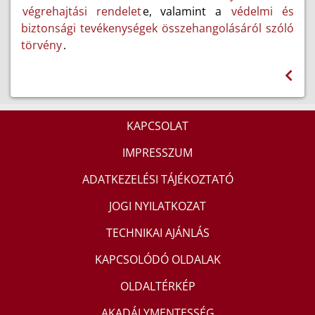
végrehajtási rendelet
e, valamint a
védelmi és
biztonsági tevékenységek összehangolásáról szóló
törvény
.
KAPCSOLAT
IMPRESSZUM
ADATKEZELÉSI TÁJÉKOZTATÓ
JOGI NYILATKOZAT
TECHNIKAI AJÁNLÁS
KAPCSOLÓDÓ OLDALAK
OLDALTÉRKÉP
AKADÁLYMENTESSÉG