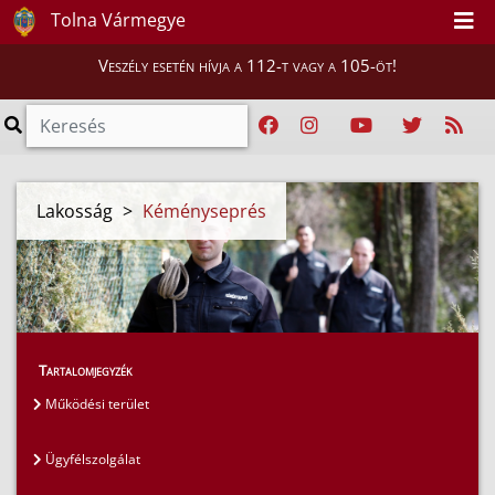
Tolna Vármegye
Veszély esetén hívja a 112-t vagy a 105-öt!
Lakosság
>
Kéményseprés
Tartalomjegyzék
Működési terület
Ügyfélszolgálat