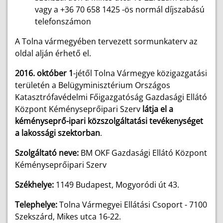
vagy a +36 70 658 1425 -ös normál díjszabású
telefonszámon
A Tolna vármegyében tervezett sormunkaterv az
oldal alján érhető el.
2016. október 1
-jétől Tolna Vármegye közigazgatási
területén a Belügyminisztérium Országos
Katasztrófavédelmi Főigazgatóság Gazdasági Ellátó
Központ Kéményseprőipari Szerv
látja el a
kéményseprő-ipari közszolgáltatási tevékenységet
a lakossági szektorban
.
Szolgáltató neve:
BM OKF Gazdasági Ellátó Központ
Kéményseprőipari Szerv
Székhelye:
1149 Budapest, Mogyoródi út 43.
Telephelye:
Tolna Vármegyei Ellátási Csoport - 7100
Szekszárd, Mikes utca 16-22.