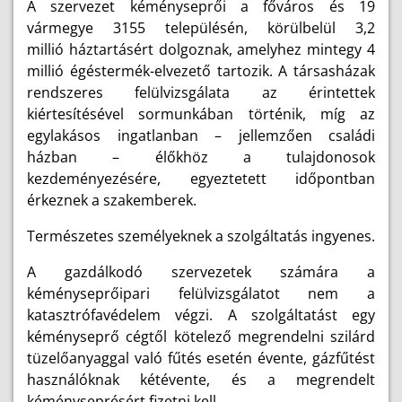
A szervezet kéményseprői a főváros és 19
vármegye 3155 településén, körülbelül 3,2
millió háztartásért dolgoznak, amelyhez mintegy 4
millió égéstermék-elvezető tartozik.
A társasházak
rendszeres felülvizsgálata az érintettek
kiértesítésével sormunkában történik, míg az
egylakásos ingatlanban – jellemzően családi
házban – élőkhöz a tulajdonosok
kezdeményezésére, egyeztetett időpontban
érkeznek a szakemberek.
Természetes személyeknek a szolgáltatás ingyenes.
A gazdálkodó szervezetek számára a
kéményseprőipari felülvizsgálatot nem a
katasztrófavédelem végzi. A szolgáltatást egy
kéményseprő cégtől kötelező megrendelni szilárd
tüzelőanyaggal való fűtés esetén évente, gázfűtést
használóknak kétévente, és a megrendelt
kéményseprésért fizetni kell.