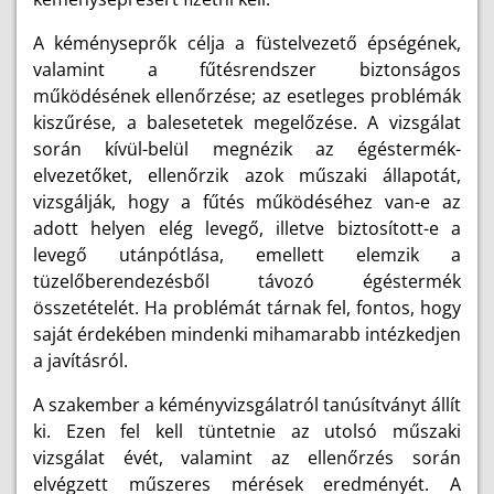
A kéményseprők célja a füstelvezető épségének,
valamint a fűtésrendszer biztonságos
működésének ellenőrzése; az esetleges problémák
kiszűrése, a balesetetek megelőzése. A vizsgálat
során kívül-belül megnézik az égéstermék-
elvezetőket, ellenőrzik azok műszaki állapotát,
vizsgálják, hogy a fűtés működéséhez van-e az
adott helyen elég levegő, illetve biztosított-e a
levegő utánpótlása, emellett elemzik a
tüzelőberendezésből távozó égéstermék
összetételét. Ha problémát tárnak fel, fontos, hogy
saját érdekében mindenki mihamarabb intézkedjen
a javításról.
A szakember a kéményvizsgálatról tanúsítványt állít
ki. Ezen fel kell tüntetnie az utolsó műszaki
vizsgálat évét, valamint az ellenőrzés során
elvégzett műszeres mérések eredményét. A