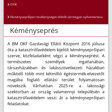
GYIK
Kéményseprőipari tevékenységet ellátók vármegyei nyilvántartása
Kéményseprés
A BM OKF Gazdasági Ellátó Központ 2016 júliusa
óta a katasztrófavédelem kijelölt kéményseprőipari
szerve, közfeladatként végzi a kéményseprést. A
természetes személyek ingatlanában,
társasházakban és lakásszövetkezeti házakban
működő több mint kétmillió égéstermék-elvezetőt
magába foglaló ellátási terület folyamatosan
növekszik. Várhatóan 2025-re a lakossági
szektorban az ország valamennyi településén a
katasztrófavédelem veszi át a kéményseprőipari
feladatokat.