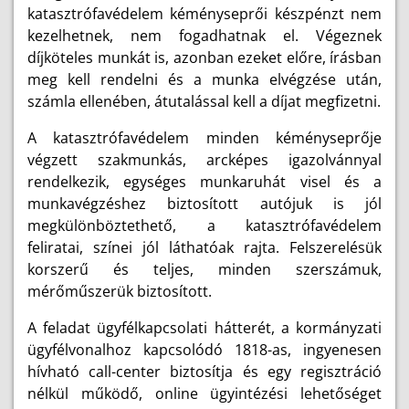
katasztrófavédelem kéményseprői készpénzt nem
kezelhetnek, nem fogadhatnak el. Végeznek
díjköteles munkát is, azonban ezeket előre, írásban
meg kell rendelni és a munka elvégzése után,
számla ellenében, átutalással kell a díjat megfizetni.
A katasztrófavédelem minden kéményseprője
végzett szakmunkás, arcképes igazolvánnyal
rendelkezik, egységes munkaruhát visel és a
munkavégzéshez biztosított autójuk is jól
megkülönböztethető, a katasztrófavédelem
feliratai, színei jól láthatóak rajta. Felszerelésük
korszerű és teljes, minden szerszámuk,
mérőműszerük biztosított.
A feladat ügyfélkapcsolati hátterét, a kormányzati
ügyfélvonalhoz kapcsolódó 1818-as, ingyenesen
hívható call-center biztosítja és egy regisztráció
nélkül működő, online ügyintézési lehetőséget