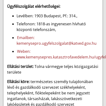
Ügyfélszolgálat elérhetőségei:
Levélben: 1903 Budapest, Pf.: 314.,
Telefonon: 1818-as ingyenesen hívható
központi telefonszám,
Emailben:
kemenysepro.ugyfelszolgalat@katved.gov.hu
Weben:
www.kemenysepres.katasztrofavedelem.hu/ugyfel
Ellátási terület:
Tolna vármegye teljes közigazgatási
területe
Ellátási köre:
természetes személy tulajdonában
lévő és gazdálkodó szervezet székhelyeként,
telephelyeként, fióktelepeként be nem jegyzett
ingatlanok, társasházak, lakásszövetkezeti
lakóépületek és gazdálkodó szervezet