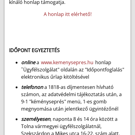
kínáló honlap támogatja.
A honlap itt elérhető!
IDŐPONT EGYEZTETÉS
online
a
www.kemenysepres.hu
honlap
ˇÜgyfélszolgálat" oldalán az "Időpontfoglalás"
elektronikus űrlap kitöltésével
telefonon
a 1818-as díjmentesen hívható
számon, az adatvédelmi tájékoztatás után, a
9-1 "kéményseprés" menü, 1-es gomb
megnyomása után jelentkező ügyintézőnél
személyesen
, naponta 8 és 14 óra között a
Tolna vármegyei ügyfélszolgálatnál,
Szekszárdon a Mikes utca 16-22. szám alatt,