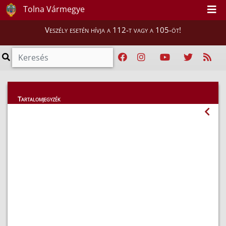
Tolna Vármegye
Veszély esetén hívja a 112-t vagy a 105-öt!
Közérdekű adatok
Tartalomjegyzék