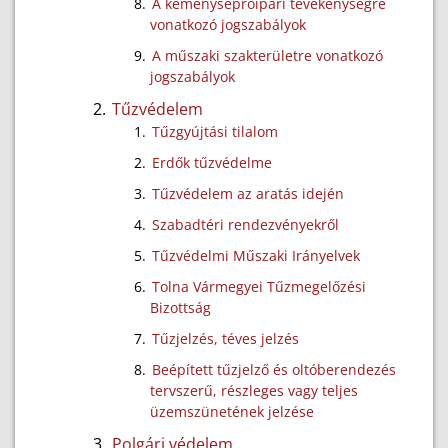
A kéményseprőipari tevékenységre
vonatkozó jogszabályok
A műszaki szakterületre vonatkozó
jogszabályok
Tűzvédelem
Tűzgyújtási tilalom
Erdők tűzvédelme
Tűzvédelem az aratás idején
Szabadtéri rendezvényekről
Tűzvédelmi Műszaki Irányelvek
Tolna Vármegyei Tűzmegelőzési
Bizottság
Tűzjelzés, téves jelzés
Beépített tűzjelző és oltóberendezés
tervszerű, részleges vagy teljes
üzemszünetének jelzése
Polgári védelem