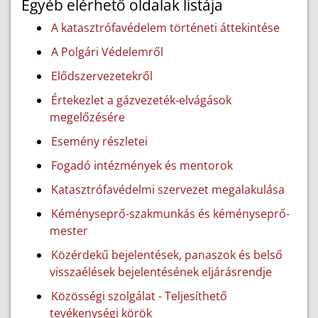
Egyéb elérhető oldalak listája
A katasztrófavédelem történeti áttekintése
A Polgári Védelemről
Elődszervezetekről
Értekezlet a gázvezeték-elvágások
megelőzésére
Esemény részletei
Fogadó intézmények és mentorok
Katasztrófavédelmi szervezet megalakulása
Kéményseprő-szakmunkás és kéményseprő-
mester
Közérdekű bejelentések, panaszok és belső
visszaélések bejelentésének eljárásrendje
Közösségi szolgálat - Teljesíthető
tevékenységi körök