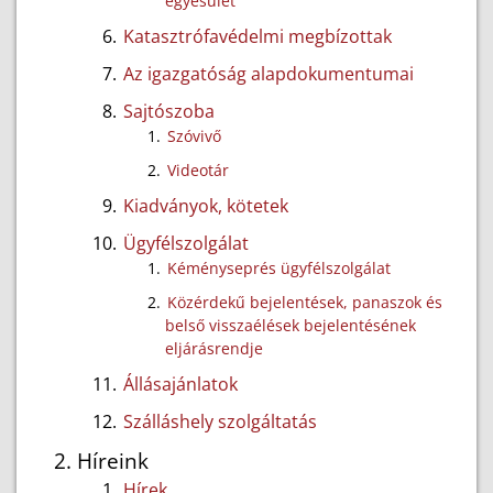
egyesület
Katasztrófavédelmi megbízottak
Az igazgatóság alapdokumentumai
Sajtószoba
Szóvivő
Videotár
Kiadványok, kötetek
Ügyfélszolgálat
Kéményseprés ügyfélszolgálat
Közérdekű bejelentések, panaszok és
belső visszaélések bejelentésének
eljárásrendje
Állásajánlatok
Szálláshely szolgáltatás
Híreink
Hírek