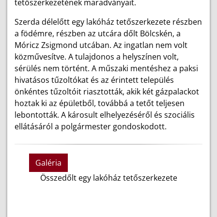
tetőszerkezetének maradványait.
Szerda délelőtt egy lakóház tetőszerkezete részben
a födémre, részben az utcára dőlt Bölcskén, a
Móricz Zsigmond utcában. Az ingatlan nem volt
közművesítve. A tulajdonos a helyszínen volt,
sérülés nem történt. A műszaki mentéshez a paksi
hivatásos tűzoltókat és az érintett település
önkéntes tűzoltóit riasztották, akik két gázpalackot
hoztak ki az épületből, továbbá a tetőt teljesen
lebontották. A károsult elhelyezéséről és szociális
ellátásáról a polgármester gondoskodott.
Galéria
Összedőlt egy lakóház tetőszerkezete