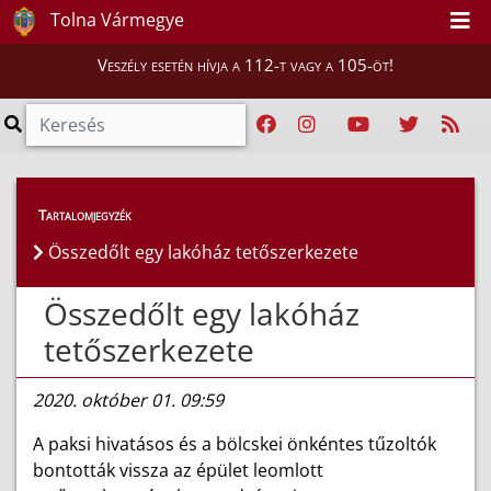
Tolna Vármegye
Veszély esetén hívja a 112-t vagy a 105-öt!
Híreink
>
Hírek
Tartalomjegyzék
Összedőlt egy lakóház tetőszerkezete
Összedőlt egy lakóház
tetőszerkezete
2020. október 01. 09:59
A paksi hivatásos és a bölcskei önkéntes tűzoltók
bontották vissza az épület leomlott