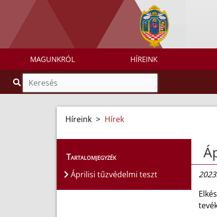
MAGUNKRÓL
HÍREINK
Híreink
>
Hírek
Áp
Tartalomjegyzék
Áprilisi tűzvédelmi teszt
2023.
Elkés
tevék