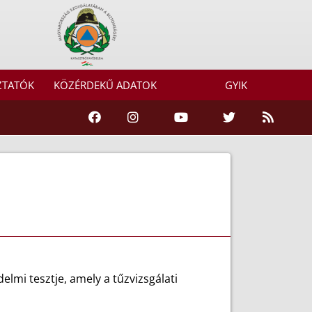
ZTATÓK
KÖZÉRDEKŰ ADATOK
GYIK
lmi tesztje, amely a tűzvizsgálati