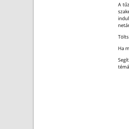
A tű
szak
indul
netá
Tölts
Ha m
Segí
témá