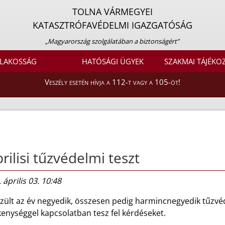
TOLNA VÁRMEGYEI
KATASZTRÓFAVÉDELMI IGAZGATÓSÁG
„Magyarország szolgálatában a biztonságért”
LAKOSSÁG
HATÓSÁGI ÜGYEK
SZAKMAI TÁJÉKO
Veszély esetén hívja a 112-t vagy a 105-öt!
rilisi tűzvédelmi teszt
 április 03. 10:48
zült az év negyedik, összesen pedig harmincnegyedik tűzvéde
enységgel kapcsolatban tesz fel kérdéseket.