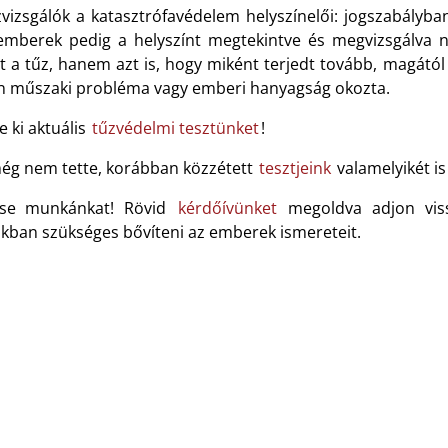
zvizsgálók a katasztrófavédelem helyszínelői: jogszabályb
emberek pedig a helyszínt megtekintve és megvizsgálv
t a tűz, hanem azt is, hogy miként terjedt tovább, magától
n műszaki probléma vagy emberi hanyagság okozta.
e ki aktuális
tűzvédelmi tesztünket
!
ég nem tette, korábban közzétett
tesztjeink
valamelyikét is 
tse munkánkat! Rövid
kérdőívünket
megoldva adjon
vis
kban szükséges bővíteni az emberek ismereteit.