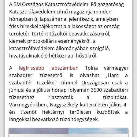
A BM Országos Katasztrófavédelmi Főigazgatóság
Katasztrófavédelem című magazinja minden
hónapban új lapszámmal jelentkezik, amelyben
friss hírekkel tájékoztatja a lakosságot az ország
területén történt tűzoltói beavatkozásokról,
kiemelt protokolláris eseményekről, a
katasztrófavédelem állományában szolgáló,
hivatásuknak élő hétköznapi hősökről.
A
legfrissebb lapszámban
Tolna vármegyei
szabadtéri tűzesetről is olvashat „Harc a
szabadtéri tüzekkel” címmel. Országosan csak a
júniusi és a júliusi hónap folyamán 3590 szabadtéri
tűzesethez riasztották a tűzoltókat.
Vármegyénkben, Nagyszékely külterületén július 4-
én tizenöt hektárnyi területen küzdöttek a
lángokkal beavatkozó tűzoltóegységek.