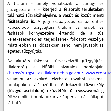
A tilalom – amely vonatkozik a parlag- és
gazégetésre is –
kiterjed a felsorolt területeken
található tűzrakóhelyekre, a vasút és közút menti
fásításokra is
. A jogi szabályozás és az ehhez
kapcsolódó tűzgyújtási tilalom az erdők és
fásítások környezetére értendő, de a tűz
keletkezésének és terjedésének fokozott veszélye
miatt ebben az időszakban sehol nem javasolt az
égetés, tűzgyújtás.
Az aktuális fokozott tűzveszélyről (tűzgyújtási
tilalomról) a NÉBIH hivatalos honlapjain
(
https://tuzgyujtasitilalom.nebih.gov.hu/
,
www.erdotuz
valamint az azokról elérhető további szakmai
honlapokon tájékozódhat.
A fokozott tűzveszély
(tűzgyújtási tilalom) a közzétételtől a visszavonásig
él!
Az említett honlapokon az éppen aktuális állapot
látható.