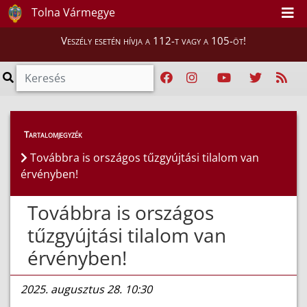
Tolna Vármegye
Veszély esetén hívja a 112-t vagy a 105-öt!
Híreink
>
Hírek
Tartalomjegyzék
Továbbra is országos tűzgyújtási tilalom van
érvényben!
Továbbra is országos
tűzgyújtási tilalom van
érvényben!
2025. augusztus 28. 10:30