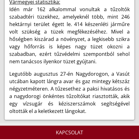
Vármegyei statisztika:
Idén már 162 alkalommal vonultak a tűzoltók
szabadtéri tüzekhez, amelyeknél több, mint 246
hektárnyi terület égett le. 414 készenléti járműre
volt szükség a tüzek megfékezéséhez. Mivel a
hőségben kiszárad a növényzet, a legkisebb szikra
vagy hőforrás is képes nagy tüzet okozni a
szabadban, ezért tűzvédelmi szempontból sehol
nem tanácsos ilyenkor tüzet gyújtani.
Legutóbb augusztus 27-én Nagydorogon, a Vasút
utcában kapott lángra avar és gaz mintegy kétszáz
négyzetméteren. A tűzesethez a paksi hivatásos és
a nagydorogi önkéntes tűzoltókat riasztották, akik
egy vízsugár és kéziszerszámok segítségével
oltották el a keletkezett lángokat.
KAPCSOLAT