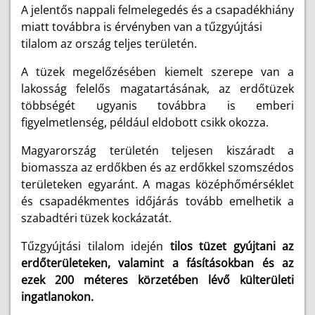
A jelentős nappali felmelegedés és a csapadékhiány
miatt továbbra is érvényben van a tűzgyújtási
tilalom az ország teljes területén.
A tüzek megelőzésében kiemelt szerepe van a
lakosság felelős magatartásának, az erdőtüzek
többségét ugyanis továbbra is emberi
figyelmetlenség, például eldobott csikk okozza.
Magyarország területén teljesen kiszáradt a
biomassza az erdőkben és az erdőkkel szomszédos
területeken egyaránt. A magas középhőmérséklet
és csapadékmentes időjárás tovább emelhetik a
szabadtéri tüzek kockázatát.
Tűzgyújtási tilalom idején
tilos tüzet gyújtani az
erdőterületeken, valamint a fásításokban és az
ezek 200 méteres körzetében lévő külterületi
ingatlanokon.