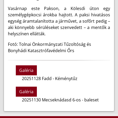
Vasárnap este Pakson, a Kölesdi úton egy
személygépkocsi árokba hajtott. A paksi hivatásos
egység áramtalanította a járművet, a sofőrt pedig –
aki könnyebb sérüléseket szenvedett – a mentők a
helyszínen ellátták.
Fotó: Tolnai Önkormányzati Tűzoltóság és
Bonyhádi Katasztrófavédelmi Őrs
Galéria
20251128 Fadd - Kéménytűz
Galéria
20251130 Mecseknádasd 6-os - baleset