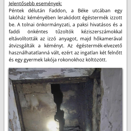
Jelentősebb események:
Péntek délután Faddon, a Béke utcában egy
lakóház kéményében lerakódott égéstermék izzott
be. A tolnai önkormányzati, a paksi hivatásos és a
faddi önkéntes tűzoltók kéziszerszámokkal
eltávolították az izzó anyagot, majd hőkamerával
átvizsgálták a kéményt. Az égéstermék-elvezető
használhatatlanná vált, ezért az ingatlan két felnőtt
és egy gyermek lakója rokonokhoz költözött.