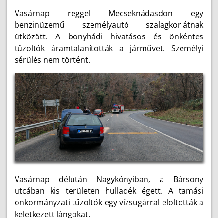
Vasárnap reggel Mecseknádasdon egy
benzinüzemű személyautó szalagkorlátnak
ütközött. A bonyhádi hivatásos és önkéntes
tűzoltók áramtalanították a járművet. Személyi
sérülés nem történt.
Vasárnap délután Nagykónyiban, a Bársony
utcában kis területen hulladék égett. A tamási
önkormányzati tűzoltók egy vízsugárral eloltották a
keletkezett lángokat.