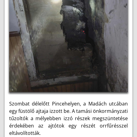
Szombat délelőtt Pincehelyen, a Madách utcában
egy füstölő ajtaja izzott be. A tamási önkormányzati
tűzoltók a mélyebben izzó részek megszüntetése
érdekében az ajtótok egy részét orrfűrésszel
eltávolították.