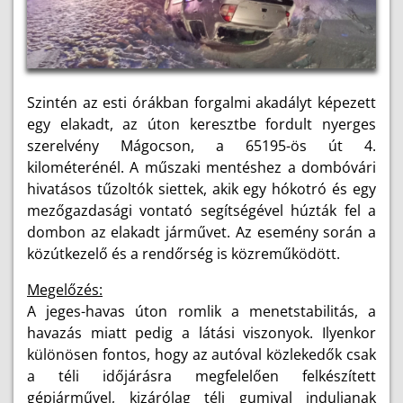
Szintén az esti órákban forgalmi akadályt képezett
egy elakadt, az úton keresztbe fordult nyerges
szerelvény Mágocson, a 65195-ös út 4.
kilométerénél. A műszaki mentéshez a dombóvári
hivatásos tűzoltók siettek, akik egy hókotró és egy
mezőgazdasági vontató segítségével húzták fel a
dombon az elakadt járművet. Az esemény során a
közútkezelő és a rendőrség is közreműködött.
Megelőzés:
A jeges-havas úton romlik a menetstabilitás, a
havazás miatt pedig a látási viszonyok. Ilyenkor
különösen fontos, hogy az autóval közlekedők csak
a téli időjárásra megfelelően felkészített
gépjárművel, kizárólag téli gumival induljanak