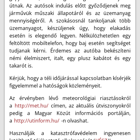
útnak. Az autósok indulás előtt győződjenek meg
járművük műszaki állapotáról és az üzemanyag
mennyiségéről. A szokásosnál tankoljanak több
üzemanyagot, készüljenek úgy, hogy elakadás
esetén is elegendő legyen. Nélkülözhetetlen egy
feltöltött mobiltelefon, hogy baj esetén segítséget
tudjanak kérni. Érdemes az autóba bekészíteni
némi élelmiszert, italt, egy plusz kabátot és egy
takarót is.
Kérjük, hogy a téli időjárással kapcsolatban kísérjék
figyelemmel a hatóságok közleményeit.
Az érvényben lévő meteorológiai riasztásokról
a
http://met.hu/
címen, az aktuális útviszonyokról
pedig a Magyar Közút információs portálján,
a
http://utinform.hu/
-n olvashat.
Használják a katasztrófavédelem ingyenesen