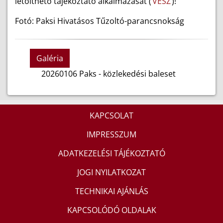
letölthető tájékoztató alkalmazását (
VÉSZ
)!
Fotó: Paksi Hivatásos Tűzoltó-parancsnokság
Galéria
20260106 Paks - közlekedési baleset
KAPCSOLAT
IMPRESSZUM
ADATKEZELÉSI TÁJÉKOZTATÓ
JOGI NYILATKOZAT
TECHNIKAI AJÁNLÁS
KAPCSOLÓDÓ OLDALAK