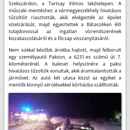
Szekszárdon, a Tartsay Vilmos lakótelepen. A
műszaki mentéshez a vármegyeszékhely hivatásos
tűzoltóit riasztották, akik elvégezték az épület
vízelzárását, majd egyeztettek a Bátaszéken élő
tulajdonossal az ingatlan vízrendszerének
kiszakaszolásáról és a főcsap visszanyitásáról.
Nem sokkal később árokba hajtott, majd felborult
egy személyautó Pakson, a 6231-es számú út 7.
kilométerénél. A baleset helyszínére a paksi
hivatásos tűzoltók vonultak, akik áramtalanították a
járművet. Az autó két utasa közül az egyiket a
mentők könnyű sérülésekkel kórházba szállították.