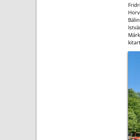
Frid
Horv
Báli
Istv
Márk
kitar