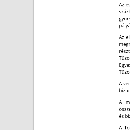
Az e
száz
gyor
pályá
Az e
megm
rész
Tűzo
Egye
Tűzol
A ver
bizon
A me
össze
és b
A To