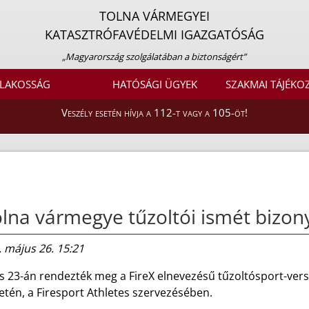
TOLNA VÁRMEGYEI
KATASZTRÓFAVÉDELMI IGAZGATÓSÁG
„Magyarország szolgálatában a biztonságért”
LAKOSSÁG
HATÓSÁGI ÜGYEK
SZAKMAI TÁJÉKO
Veszély esetén hívja a 112-t vagy a 105-öt!
lna vármegye tűzoltói ismét bizon
 május 26. 15:21
s 23-án rendezték meg a FireX elnevezésű tűzoltósport-vers
etén, a Firesport Athletes szervezésében.