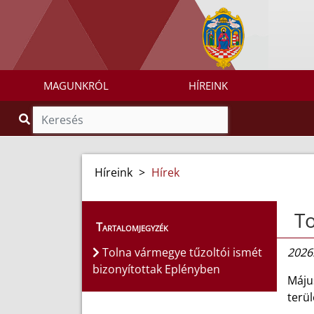
MAGUNKRÓL
HÍREINK
Híreink
>
Hírek
To
Tartalomjegyzék
Tolna vármegye tűzoltói ismét
2026.
bizonyítottak Eplényben
Máju
terül