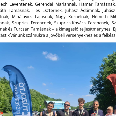
riech Leventének, Gerendai Mariannak, Hamar Tamásnak,
áth Tamásnak, Illés Eszternek, Juhász Ádámnak, Juhász 
ntnak, Mihálovics Lajosnak, Nagy Kornélnak, Németh Mi
ánnak, Szuprics Ferencnek, Szuprics-Kovács Ferencnek, S
nak és Turcsán Tamásnak – a kimagasló teljesítményhez. Eg
tást kívánunk számukra a jövőbeli versenyekhez és a felkész