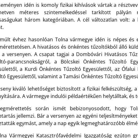
seményen idén is komoly fizikai kihívások vártak a résztve
hetven méteres szintemelkedéssel tarkított pályán
saságukat három kategóriában. A cél változatlan volt: a l
t.
lmúlt évhez hasonlóan Tolna vármegye idén is népes és el
érettetésen. A hivatásos és önkéntes tűzoltókból álló kül
t a versenyen. A csapat tagjai a Dombóvári Hivatásos Tűz
ltó-parancsnokságról, a Bölcskei Önkéntes Tűzoltó Eg
sülettől, a Kurdi Önkéntes Tűzoltó Egyesülettől, az Ófal
tó Egyesülettől, valamint a Tamási Önkéntes Tűzoltó Egyesü
seny kiváló lehetőséget biztosított a fizikai felkészültség,
yítására. A vármegye indulói példaértékűen helytálltak, és 
gmérettetés során ismét bebizonyosodott, hogy Tol
tartás jellemzi. Bár a versenyen az egyéni teljesítményeket
iztatták egymást, amely a nap egyik legmeghatározóbb élmén
lna Vármegyei Katasztrófavédelmi Igazgatóság ezúton gr