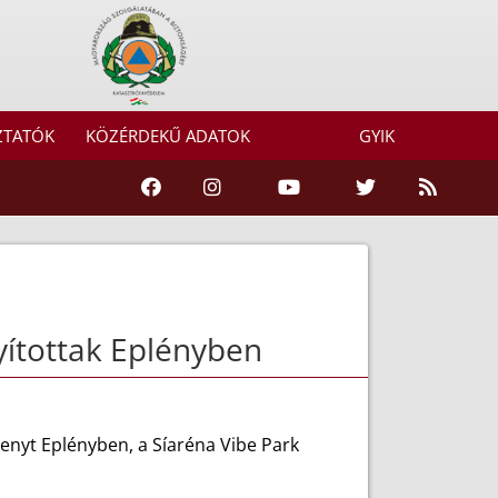
ZTATÓK
KÖZÉRDEKŰ ADATOK
GYIK
yítottak Eplényben
enyt Eplényben, a Síaréna Vibe Park