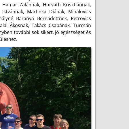
 Hamar Zalánnak, Horváth Krisztiánnak,
Istvánnak, Martinka Diának, Mihálovics
hályné Baranya Bernadettnek, Petrovics
zalai Ákosnak, Takács Csabának, Turcsán
yben további sok sikert, jó egészséget és
üléshez.