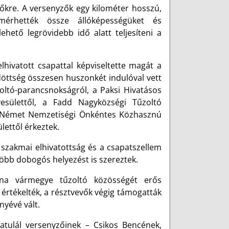
vőkre. A versenyzők egy kilométer hosszú,
 mérhették össze állóképességüket és
ehető legrövidebb idő alatt teljesíteni a
hivatott csapattal képviseltette magát a
döttség összesen huszonkét indulóval vett
oltó-parancsnokságról, a Paksi Hivatásos
yesülettől, a Fadd Nagyközségi Tűzoltó
ui Német Nemzetiségi Önkéntes Közhasznú
lettől érkeztek.
 a szakmai elhivatottság és a csapatszellem
több dobogós helyezést is szereztek.
na vármegye tűzoltó közösségét erős
 értékelték, a résztvevők végig támogatták
yévé vált.
atulál versenyzőinek – Csikos Bencének,