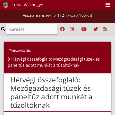
Tolna Vármegye
Veszély esetén hívja a 112-t vagy a 105-öt!
Híreink
>
Hírek
Tartalomjegyzék
Hétvégi összefoglaló: Mezőgazdasági tüzek és
paneltűz adott munkát a tűzoltóknak
Hétvégi összefoglaló:
Mezőgazdasági tüzek és
paneltűz adott munkát a
tűzoltóknak