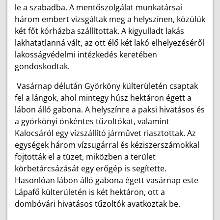
le a szabadba. A mentőszolgálat munkatársai
három embert vizsgáltak meg a helyszínen, közülük
két főt kórházba szállítottak. A kigyulladt lakás
lakhatatlanná vált, az ott élő két lakó elhelyezéséről
lakosságvédelmi intézkedés keretében
gondoskodtak.
Vasárnap délután Györköny külterületén csaptak
fel a lángok, ahol mintegy húsz hektáron égett a
lábon álló gabona. A helyszínre a paksi hivatásos és
a györkönyi önkéntes tűzoltókat, valamint
Kalocsáról egy vízszállító járművet riasztottak. Az
egységek három vízsugárral és kéziszerszámokkal
fojtották el a tüzet, miközben a terület
körbetárcsázását egy erőgép is segítette.
Hasonlóan lábon álló gabona égett vasárnap este
Lápafő külterületén is két hektáron, ott a
dombóvári hivatásos tűzoltók avatkoztak be.