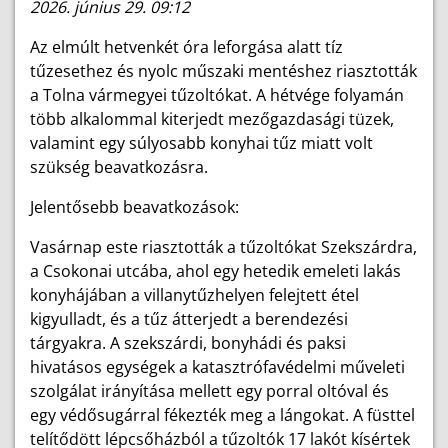
2026. június 29. 09:12
Az elmúlt hetvenkét óra leforgása alatt tíz
tűzesethez és nyolc műszaki mentéshez riasztották
a Tolna vármegyei tűzoltókat. A hétvége folyamán
több alkalommal kiterjedt mezőgazdasági tüzek,
valamint egy súlyosabb konyhai tűz miatt volt
szükség beavatkozásra.
Jelentősebb beavatkozások:
Vasárnap este riasztották a tűzoltókat Szekszárdra,
a Csokonai utcába, ahol egy hetedik emeleti lakás
konyhájában a villanytűzhelyen felejtett étel
kigyulladt, és a tűz átterjedt a berendezési
tárgyakra. A szekszárdi, bonyhádi és paksi
hivatásos egységek a katasztrófavédelmi műveleti
szolgálat irányítása mellett egy porral oltóval és
egy védősugárral fékezték meg a lángokat. A füsttel
telítődött lépcsőházból a tűzoltók 17 lakót kísértek