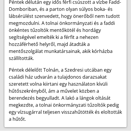
Péntek délután egy idős férfi csúszott a vízbe Fadd-
Domboriban, és a parton olyan súlyos boka- és
lábsérülést szenvedett, hogy önerőből nem tudott
megmozdulni. A tolnai önkormányzati és a faddi
önkéntes tűzoltók mentőkötél és hordágy
segítségével emelték ki a férfit a nehezen
hozzáférhető helyről, majd átadták a
mentőszolgálat munkatársainak, akik kórházba
szállították.
Péntek délelőtt Tolnán, a Szedresi utcában egy
családi ház udvarán a tulajdonos darazsakat
szeretett volna kiirtani egy használaton kívüli
hűtőszekrényből, ám a művelet közben a
berendezés begyulladt. A lakó a lángok oltását
megkezdte, a tolnai önkormányzati tűzoltók pedig
egy vízsugárral teljesen visszahűtötték és eloltották
a hűtőt.