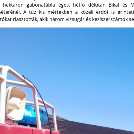
 hektáron gabonatábla égett hétfő délután Bikal és 
méterénél. A tűz kis mértékben a közeli erdőt is érinte
tókat riasztották, akik három vízsugár és kéziszerszámok se