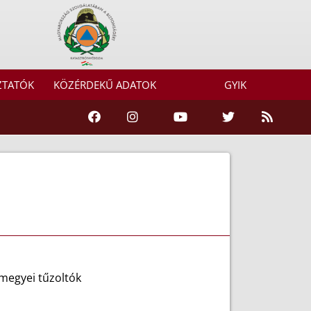
ZTATÓK
KÖZÉRDEKŰ ADATOK
GYIK
megyei tűzoltók