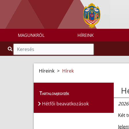
MAGUNKRÓL
HÍREINK
Híreink
>
Hírek
Hé
Tartalomjegyzék
Hétfői beavatkozások
2026.
Két 
Jele