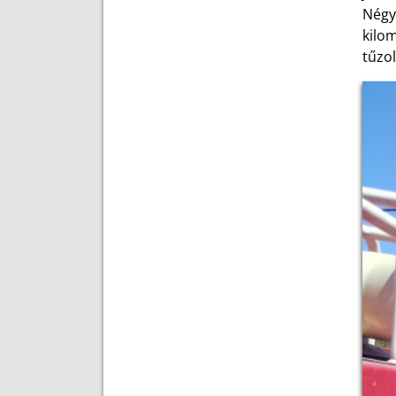
Négy
kilo
tűzol