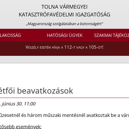
TOLNA VÁRMEGYEI
KATASZTRÓFAVÉDELMI IGAZGATÓSÁG
„Magyarország szolgálatában a biztonságért”
LAKOSSÁG
HATÓSÁGI ÜGYEK
SZAKMAI TÁJÉKO
Veszély esetén hívja a 112-t vagy a 105-öt!
tfői beavatkozások
 június 30. 11:00
tűzesetnél és három műszaki mentésnél avatkoztak be a vár
ntősebb események: