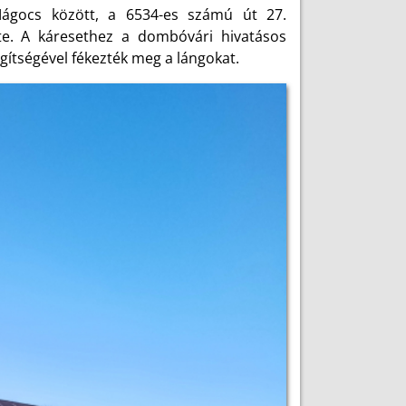
Mágocs között, a 6534-es számú út 27.
tte. A káresethez a dombóvári hivatásos
gítségével fékezték meg a lángokat.