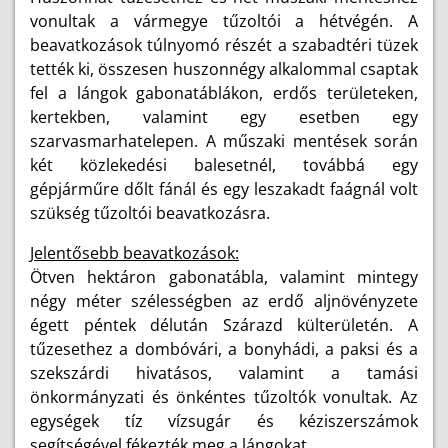
vonultak a vármegye tűzoltói a hétvégén. A
beavatkozások túlnyomó részét a szabadtéri tüzek
tették ki, összesen huszonnégy alkalommal csaptak
fel a lángok gabonatáblákon, erdős területeken,
kertekben, valamint egy esetben egy
szarvasmarhatelepen. A műszaki mentések során
két közlekedési balesetnél, továbbá egy
gépjárműre dőlt fánál és egy leszakadt faágnál volt
szükség tűzoltói beavatkozásra.
Jelentősebb beavatkozások:
Ötven hektáron gabonatábla, valamint mintegy
négy méter szélességben az erdő aljnövényzete
égett péntek délután Szárazd külterületén. A
tűzesethez a dombóvári, a bonyhádi, a paksi és a
szekszárdi hivatásos, valamint a tamási
önkormányzati és önkéntes tűzoltók vonultak. Az
egységek tíz vízsugár és kéziszerszámok
segítségével fékezték meg a lángokat.