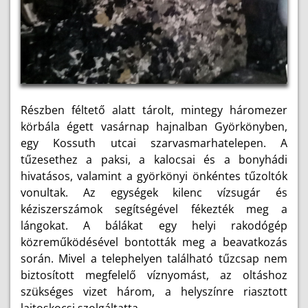
Részben féltető alatt tárolt, mintegy háromezer
körbála égett vasárnap hajnalban Györkönyben,
egy Kossuth utcai szarvasmarhatelepen. A
tűzesethez a paksi, a kalocsai és a bonyhádi
hivatásos, valamint a györkönyi önkéntes tűzoltók
vonultak. Az egységek kilenc vízsugár és
kéziszerszámok segítségével fékezték meg a
lángokat. A bálákat egy helyi rakodógép
közreműködésével bontották meg a beavatkozás
során. Mivel a telephelyen található tűzcsap nem
biztosított megfelelő víznyomást, az oltáshoz
szükséges vizet három, a helyszínre riasztott