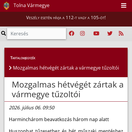
Tolna Vármegye
Veszély esetén hívja a 112-t vagy a 105-öt!
Híreink
>
Hírek
Tartalomjegyzék
Mozgalmas hétvégét zártak a vármegye tűzoltói
Mozgalmas hétvégét zártak a
vármegye tűzoltói
2026. július 06. 09:50
Harminchárom beavatkozás három nap alatt
Huszonhat tűzesethez és hét műszaki mentéshez