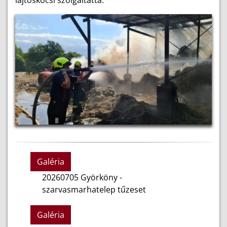
lajtoskocsi szolgáltatta.
Galéria
20260705 Györköny -
szarvasmarhatelep tűzeset
Galéria