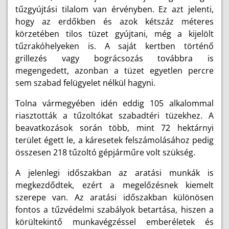
tűzgyújtási tilalom van érvényben. Ez azt jelenti,
hogy az erdőkben és azok kétszáz méteres
körzetében tilos tüzet gyújtani, még a kijelölt
tűzrakóhelyeken is. A saját kertben történő
grillezés vagy bográcsozás továbbra is
megengedett, azonban a tüzet egyetlen percre
sem szabad felügyelet nélkül hagyni.
Tolna vármegyében idén eddig 105 alkalommal
riasztották a tűzoltókat szabadtéri tüzekhez. A
beavatkozások során több, mint 72 hektárnyi
terület égett le, a káresetek felszámolásához pedig
összesen 218 tűzoltó gépjárműre volt szükség.
A jelenlegi időszakban az aratási munkák is
megkezdődtek, ezért a megelőzésnek kiemelt
szerepe van. Az aratási időszakban különösen
fontos a tűzvédelmi szabályok betartása, hiszen a
körültekintő munkavégzéssel emberéletek és