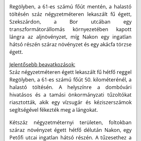
Regölyben, a 61-es számú főút mentén, a halastó
töltésén száz négyzetméteren lekaszált fű égett,
Szekszárdon, a Bor utcában egy
transzformátorállomás környezetében kapott
lángra az aljnövényzet, míg Nakon egy ingatlan
hátsó részén száraz növényzet és egy akácfa törzse
égett.
Jelentősebb beavatkozások:
Száz négyzetméteren égett lekaszált fű hétfő reggel
Regölyben, a 61-es számú főút 50. kilométerénél, a
halastó töltésén. A helyszínre a dombóvári
hivatásos és a tamási önkormányzati tűzoltókat
riasztották, akik egy vízsugár és kéziszerszámok
segítségével fékezték meg a lángokat.
Kétszáz négyzetméternyi területen, foltokban
száraz növényzet égett hétfő délután Nakon, egy
Petőfi utcai ingatlan hátsó részén. A tűzesethez a