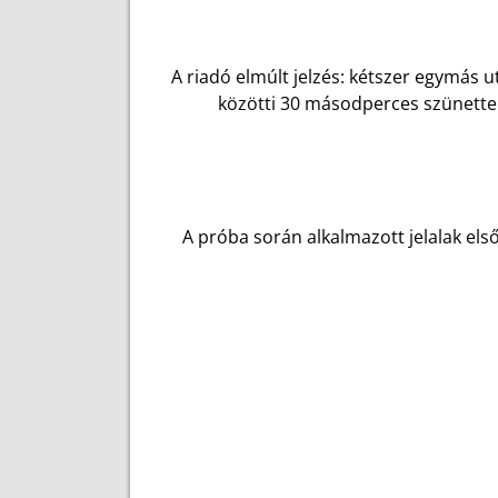
A riadó elmúlt jelzés: kétszer egymás
közötti 30 másodperces szünettel. 
A próba során alkalmazott jelalak els