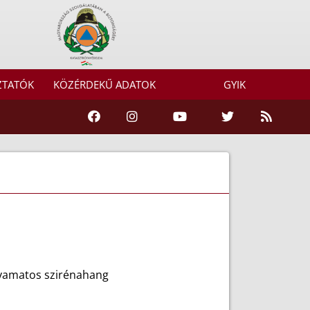
ZTATÓK
KÖZÉRDEKŰ ADATOK
GYIK
lyamatos szirénahang