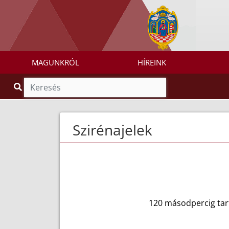
MAGUNKRÓL
HÍREINK
Szirénajelek
120 másodpercig tar