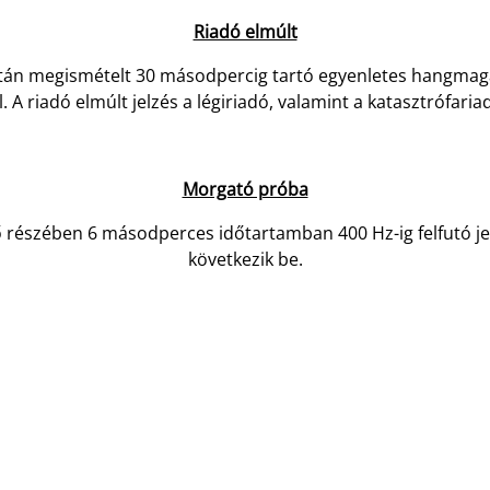
Riadó elmúlt
 után megismételt 30 másodpercig tartó egyenletes hangmaga
A riadó elmúlt jelzés a légiriadó, valamint a katasztrófariad
Morgató próba
ő részében 6 másodperces időtartamban 400 Hz-ig felfutó jelz
következik be.