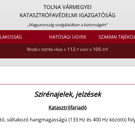
TOLNA VÁRMEGYEI
KATASZTRÓFAVÉDELMI IGAZGATÓSÁG
„Magyarország szolgálatában a biztonságért”
LAKOSSÁG
HATÓSÁGI ÜGYEK
SZAKMAI TÁJÉKO
Veszély esetén hívja a 112-t vagy a 105-öt!
Szirénajelek, jelzések
Katasztrófariadó
tó, váltakozó hangmagasságú (133 Hz és 400 Hz közötti) fo