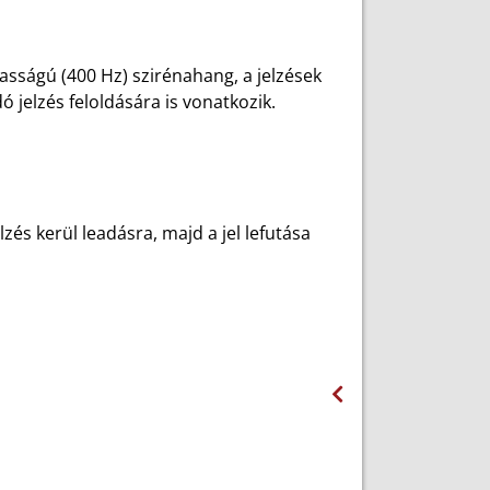
sságú (400 Hz) szirénahang, a jelzések
ó jelzés feloldására is vonatkozik.
és kerül leadásra, majd a jel lefutása