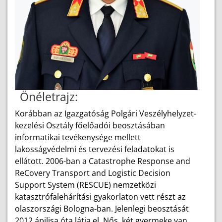
Önéletrajz:
Korábban az Igazgatóság Polgári Veszélyhelyzet-
kezelési Osztály főelőadói beosztásában
informatikai tevékenysége mellett
lakosságvédelmi és tervezési feladatokat is
ellátott. 2006-ban a Catastrophe Response and
ReCovery Transport and Logistic Decision
Support System (RESCUE) nemzetközi
katasztrófalehárítási gyakorlaton vett részt az
olaszországi Bologna-ban. Jelenlegi beosztását
2012 ápilisa óta látja el. Nős, két gyermeke van.