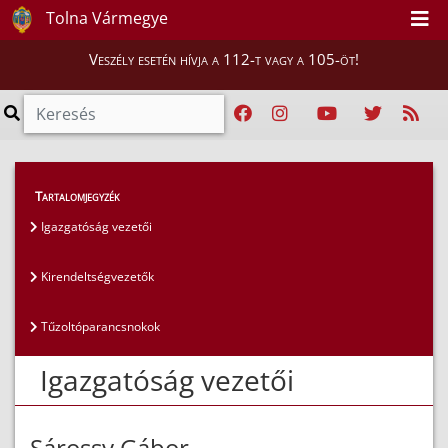
Tolna Vármegye
Veszély esetén hívja a 112-t vagy a 105-öt!
Magunkról
>
Az igazgatóság vezetői
>
Tartalomjegyzék
Igazgatóság vezetői
Igazgatóság vezetői
Kirendeltségvezetők
Tűzoltóparancsnokok
Igazgatóság vezetői
Sárossy Gábor