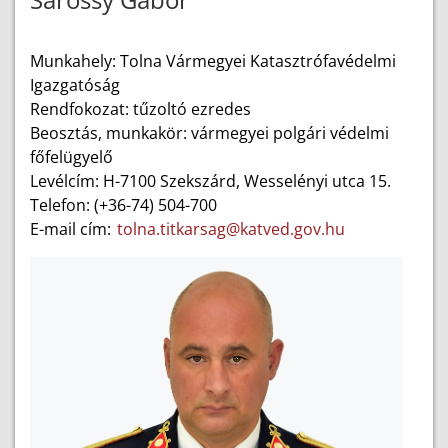
Munkahely: Tolna Vármegyei Katasztrófavédelmi
Igazgatóság
Rendfokozat: tűzoltó ezredes
Beosztás, munkakör: vármegyei polgári védelmi
főfelügyelő
Levélcím: H-7100 Szekszárd, Wesselényi utca 15.
Telefon: (+36-74) 504-700
E-mail cím:
tolna.titkarsag@katved.gov.hu