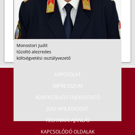
Monostori Judit
tűzoltó alezredes
költségvetési osztályvezető
KAPCSOLAT
IMPRESSZUM
ADATKEZELÉSI TÁJÉKOZTATÓ
JOGI NYILATKOZAT
TECHNIKAI AJÁNLÁS
KAPCSOLÓDÓ OLDALAK