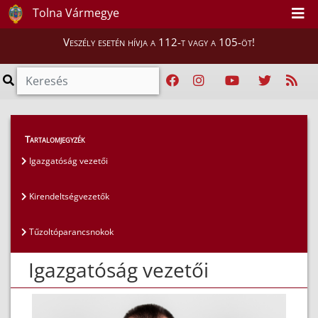
Tolna Vármegye
Veszély esetén hívja a 112-t vagy a 105-öt!
Magunkról
>
Az igazgatóság vezetői
>
Tartalomjegyzék
Igazgatóság vezetői
Igazgatóság vezetői
Kirendeltségvezetők
Tűzoltóparancsnokok
Igazgatóság vezetői