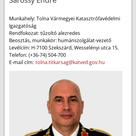
Munkahely: Tolna Vármegyei Katasztrófavédelmi
Igazgatóság
Rendfokozat: tűzoltó alezredes
Beosztás, munkakör: humánszolgálat-vezető
Levélcím: H-7100 Szekszárd, Wesselényi utca 15.
Telefon: (+36-74) 504-700
E-mail cím:
tolna.titkarsag@katved.gov.hu