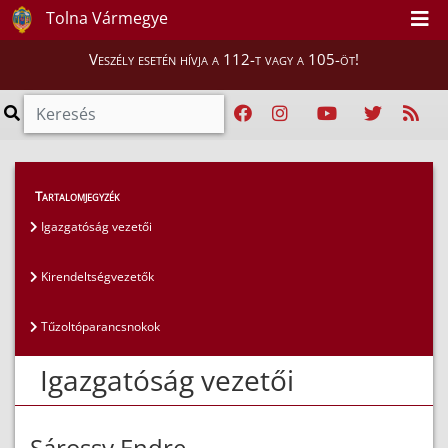
Tolna Vármegye
Veszély esetén hívja a 112-t vagy a 105-öt!
Magunkról
>
Az igazgatóság vezetői
>
Tartalomjegyzék
Igazgatóság vezetői
Igazgatóság vezetői
Kirendeltségvezetők
Tűzoltóparancsnokok
Igazgatóság vezetői
Sárossy Endre