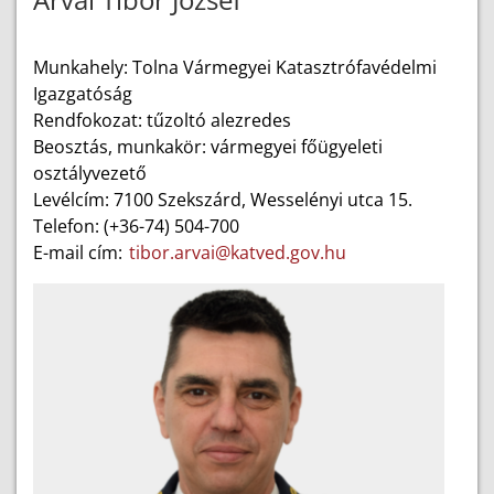
Munkahely: Tolna Vármegyei Katasztrófavédelmi
Igazgatóság
Rendfokozat: tűzoltó alezredes
Beosztás, munkakör: vármegyei főügyeleti
osztályvezető
Levélcím: 7100 Szekszárd, Wesselényi utca 15.
Telefon: (+36-74) 504-700
E-mail cím:
tibor.arvai@katved.gov.hu