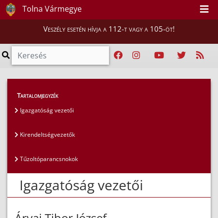
Tolna Vármegye
Veszély esetén hívja a 112-t vagy a 105-öt!
Magunkról
>
Az igazgatóság vezetői
>
Tartalomjegyzék
Igazgatóság vezetői
Igazgatóság vezetői
Kirendeltségvezetők
Tűzoltóparancsnokok
Igazgatóság vezetői
Árvai Tibor József