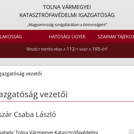
TOLNA VÁRMEGYEI
KATASZTRÓFAVÉDELMI IGAZGATÓSÁG
„Magyarország szolgálatában a biztonságért”
LAKOSSÁG
HATÓSÁGI ÜGYEK
SZAKMAI TÁJÉKO
Veszély esetén hívja a 112-t vagy a 105-öt!
gazgatóság vezetői
azgatóság vezetői
zár Csaba László
ahely: Tolna Vármegyei Katasztrófavédelmi