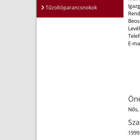
Igaz
Tűzoltóparancsnokok
Rend
Beos
Levél
Telef
E-ma
Öné
Nős,
Sza
1999