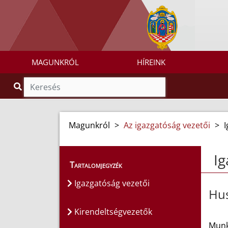
MAGUNKRÓL
HÍREINK
Magunkról
>
Az igazgatóság vezetői
>
I
Ig
Tartalomjegyzék
Igazgatóság vezetői
Hus
Kirendeltségvezetők
Munk