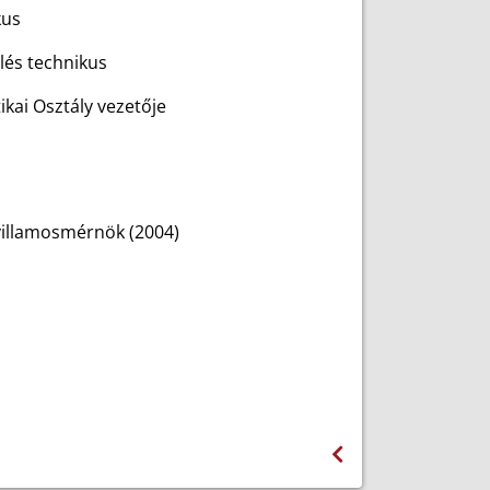
kus
lés technikus
kai Osztály vezetője
villamosmérnök (2004)