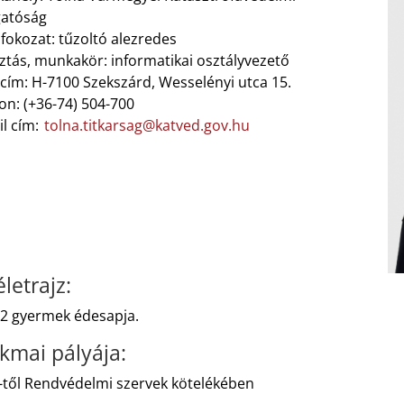
gatóság
fokozat: tűzoltó alezredes
ztás, munkakör: informatikai osztályvezető
cím: H-7100 Szekszárd, Wesselényi utca 15.
on: (+36-74) 504-700
il cím:
tolna.titkarsag@katved.gov.hu
letrajz:
 2 gyermek édesapja.
kmai pályája:
-től Rendvédelmi szervek kötelékében