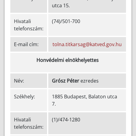
utca 15.
Hivatali
(74)/501-700
telefonszám:
E-mail cím:
tolna.titkarsag@katved.gov.hu
Honvédelmi elnökhelyettes
Név:
Grósz Péter
ezredes
Székhely:
1885 Budapest, Balaton utca
7.
Hivatali
(1)/474-1280
telefonszám: