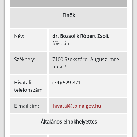
Elnök
Név:
dr. Bozsolik Róbert Zsolt
főispán
Székhely:
7100 Szekszárd, Augusz Imre
utca 7.
Hivatali
(74)/529-871
telefonszám:
E-mail cím:
hivatal@tolna.gov.hu
Általános elnökhelyettes