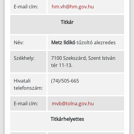
E-mail cím:
hm.vh@hm.gov.hu
Titkár
Név:
Metz Ildikó
tűzoltó alezredes
Székhely:
7100 Szekszárd, Szent István
tér 11-13.
Hivatali
(74)/505-665
telefonszám:
E-mail cím:
mvb@tolna.gov.hu
Titkárhelyettes