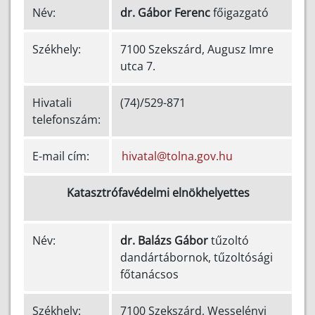
Név:
dr. Gábor Ferenc
főigazgató
Székhely:
7100 Szekszárd, Augusz Imre
utca 7.
Hivatali
(74)/529-871
telefonszám:
E-mail cím:
hivatal@tolna.gov.hu
Katasztrófavédelmi elnökhelyettes
Név:
dr. Balázs Gábor
tűzoltó
dandártábornok, tűzoltósági
főtanácsos
Székhely:
7100 Szekszárd, Wesselényi