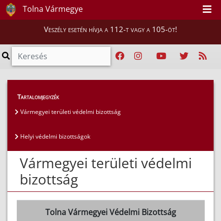
Tolna Vármegye
Veszély esetén hívja a 112-t vagy a 105-öt!
Lakosság
>
Védelmi igazgatás
>
Tartalomjegyzék
Vármegyei területi védelmi bizottság
Vármegyei területi védelmi bizottság
Helyi védelmi bizottságok
Vármegyei területi védelmi
bizottság
Tolna Vármegyei Védelmi Bizottság