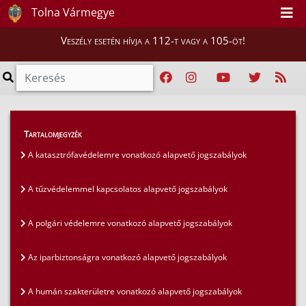
Tolna Vármegye
Veszély esetén hívja a 112-t vagy a 105-öt!
Szakmai tájékoztatók
>
Jogszabályok
>
Tartalomjegyzék
A műszaki szakterületre vonatkozó jogszabályok
A katasztrófavédelemre vonatkozó alapvető jogszabályok
A tűzvédelemmel kapcsolatos alapvető jogszabályok
A polgári védelemre vonatkozó alapvető jogszabályok
Az iparbiztonságra vonatkozó alapvető jogszabályok
A humán szakterületre vonatkozó alapvető jogszabályok