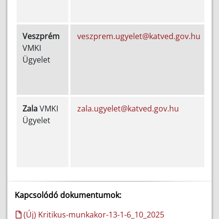
Veszprém
veszprem.ugyelet@katved.gov.hu
VMKI
5
Ügyelet
2
Zala
VMKI
zala.ugyelet@katved.gov.hu
Ügyelet
5
2
Kapcsolódó dokumentumok:
(Új) Kritikus-munkakor-13-1-6_10_2025