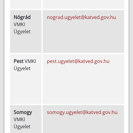
Nógrád
nograd.ugyelet@katved.gov.hu
VMKI
5
Ügyelet
2
Pest
VMKI
pest.ugyelet@katved.gov.hu
+
Ügyelet
2
9
Somogy
somogy.ugyelet@katved.gov.hu
VMKI
5
Ügyelet