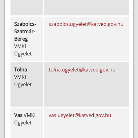
2
Szabolcs-
szabolcs.ugyelet@katved.gov.hu
Szatmár-
5
Bereg
VMKI
9
Ügyelet
Tolna
tolna.ugyelet@katved.gov.hu
VMKI
5
Ügyelet
2
Vas
VMKI
vas.ugyelet@katved.gov.hu
Ügyelet
5
2