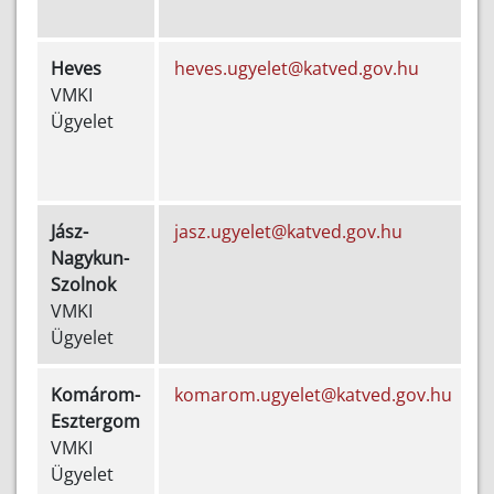
Heves
heves.ugyelet@katved.gov.hu
VMKI
5
Ügyelet
7
Jász-
jasz.ugyelet@katved.gov.hu
Nagykun-
5
Szolnok
VMKI
2
Ügyelet
Komárom-
komarom.ugyelet@katved.gov.hu
Esztergom
5
VMKI
Ügyelet
2