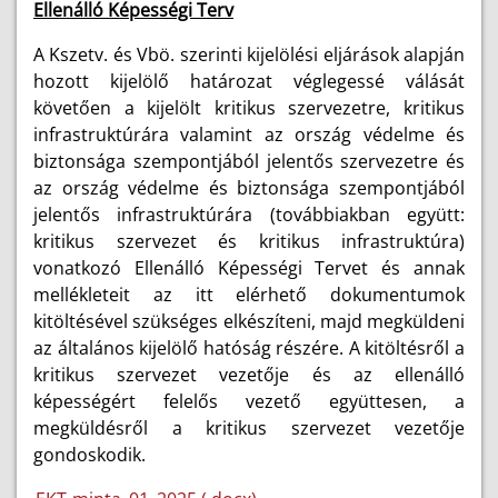
Ellenálló Képességi Terv
A Kszetv. és Vbö. szerinti kijelölési eljárások alapján
hozott kijelölő határozat véglegessé válását
követően a kijelölt kritikus szervezetre, kritikus
infrastruktúrára valamint az ország védelme és
biztonsága szempontjából jelentős szervezetre és
az ország védelme és biztonsága szempontjából
jelentős infrastruktúrára (továbbiakban együtt:
kritikus szervezet és kritikus infrastruktúra)
vonatkozó Ellenálló Képességi Tervet és annak
mellékleteit az itt elérhető dokumentumok
kitöltésével szükséges elkészíteni, majd megküldeni
az általános kijelölő hatóság részére. A kitöltésről a
kritikus szervezet vezetője és az ellenálló
képességért felelős vezető együttesen, a
megküldésről a kritikus szervezet vezetője
gondoskodik.