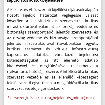
kapcsolatos adatok bejelentése
A Kszetv. és Vbö. szerinti kijelölési eljárások alapján
hozott kijelölő határozat véglegessé válását
követően a kijelölt kritikus szervezettel, kritikus
infrastruktúrával valamint az ország védelme és
biztonsága szempontjából jelentős szervezettel és
az ország védelme és biztonsága szempontjából
jelentős infrastruktúrával (továbbiakban együtt:
kritikus szervezet és kritikus infrastruktúra)
kapcsolatos adatokra vonatkozó bejelentési
kötelezettségüket az itt elérhető adatlap
kitöltésével és megküldésével teljesíthetik a
nyilvántartó hatóság részére. A kitöltésről a kritikus
szervezet vezetője és az ellenálló képességért
felelős vezető együttesen, a megküldésről a kritikus
szervezet vezetője gondoskodik.
Szervezet_infrastruktura_bejelentés_minta (.docx)