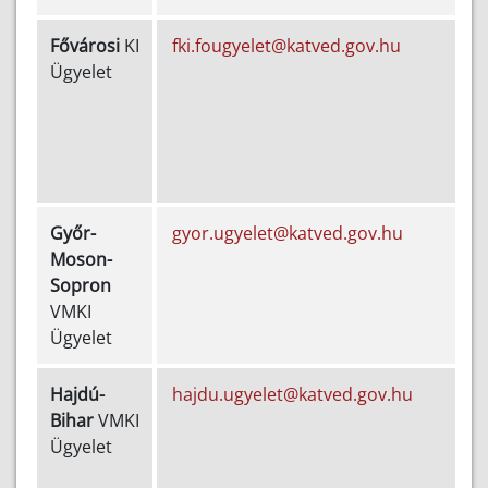
Fővárosi
KI
fki.fougyelet@katved.gov.hu
+
Ügyelet
4
3
Győr-
gyor.ugyelet@katved.gov.hu
Moson-
5
Sopron
VMKI
2
Ügyelet
Hajdú-
hajdu.ugyelet@katved.gov.hu
Bihar
VMKI
5
Ügyelet
3