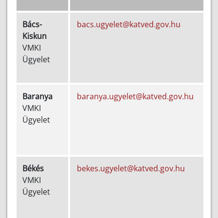
Bács-
bacs.ugyelet@katved.gov.hu
Kiskun
5
VMKI
Ügyelet
2
Baranya
baranya.ugyelet@katved.gov.hu
VMKI
5
Ügyelet
2
Békés
bekes.ugyelet@katved.gov.hu
VMKI
5
Ügyelet
2