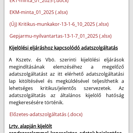
EKT-minta_01_2025 (.docx)
EKM-minta_01_2025 (.xlsx)
(Új) Kritikus-munkakor-13-1-6_10_2025 (.xlsx)
Gepjarmu-nyilvantartas-13-1-7_01_2025 (.xlsx)
Kijelölési eljáráshoz kapcsolódó adatszolgáltatás
A Kszetv. és Vbö. szerinti kijelölési eljárások
megindításának elemzéséhez a megelőző
adatszolgáltatást az itt elérhető adatszolgáltatási
lap kitöltésével és megküldésével teljesíthetik a
lehetséges kritikus/jelentős szervezetek. Az
adatszolgáltatás az általános kijelölő hatóság
megkeresésére történik.
Előzetes-adatszolgáltatás (.docx)
Lrtv. alapján kijelölt