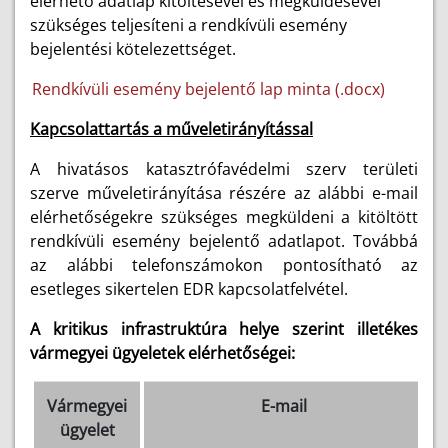
elérhető adatlap kitöltésével és megküldésével
szükséges teljesíteni a rendkívüli esemény
bejelentési kötelezettséget.
Rendkívüli esemény bejelentő lap minta (.docx)
Kapcsolattartás a műveletirányítással
A hivatásos katasztrófavédelmi szerv területi
szerve műveletirányítása részére az alábbi e-mail
elérhetőségekre szükséges megküldeni a kitöltött
rendkívüli esemény bejelentő adatlapot. Továbbá
az alábbi telefonszámokon pontosítható az
esetleges sikertelen EDR kapcsolatfelvétel.
A kritikus infrastruktúra helye szerint illetékes
vármegyei ügyeletek elérhetőségei:
Vármegyei
E-mail
ügyelet