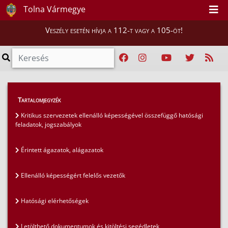
Tolna Vármegye
Veszély esetén hívja a 112-t vagy a 105-öt!
Hatósági ügyek
>
Tartalomjegyzék
Kritikus szervezetek ellenálló képessége
>
Kritikus szervezetek ellenálló képességével összefüggő hatósági
feladatok, jogszabályok
Letölthető dokumentumok és kitöltési segédletek
Érintett ágazatok, alágazatok
Ellenálló képességért felelős vezetők
Hatósági elérhetőségek
Letölthető dokumentumok és kitöltési segédletek