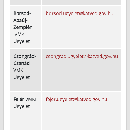
Borsod-
borsod.ugyelet@katved.gov.hu
Abaúj-
5
Zemplén
VMKI
2
Ügyelet
Csongrád-
csongrad.ugyelet@katved.gov.hu
Csanád
6
VMKI
Ügyelet
2
Fejér
VMKI
fejer.ugyelet@katved.gov.hu
Ügyelet
5
2