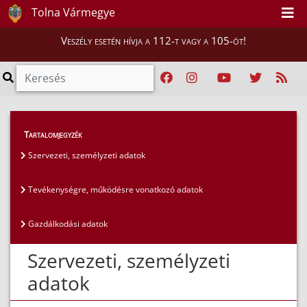
Tolna Vármegye
Veszély esetén hívja a 112-t vagy a 105-öt!
Közérdekű adatok
>
Általános közzétételi lista
>
Tartalomjegyzék
Szervezeti, személyzeti adatok
Szervezeti, személyzeti adatok
Tevékenységre, működésre vonatkozó adatok
Gazdálkodási adatok
Szervezeti, személyzeti
adatok