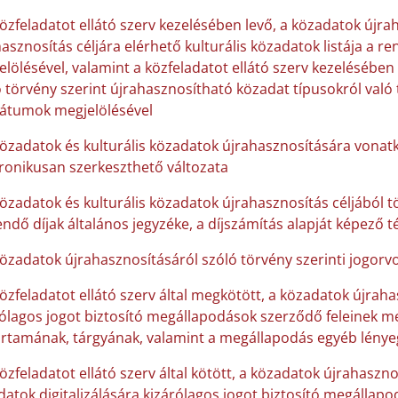
közfeladatot ellátó szerv kezelésében levő, a közadatok újra
asznosítás céljára elérhető kulturális közadatok listája a 
lölésével, valamint a közfeladatot ellátó szerv kezelésében
 törvény szerint újrahasznosítható közadat típusokról való 
átumok megjelölésével
közadatok és kulturális közadatok újrahasznosítására vonatk
tronikusan szerkeszthető változata
közadatok és kulturális közadatok újrahasznosítás céljából 
endő díjak általános jegyzéke, a díjszámítás alapját képező 
közadatok újrahasznosításáról szóló törvény szerinti jogorvo
közfeladatot ellátó szerv által megkötött, a közadatok újraha
ólagos jogot biztosító megállapodások szerződő feleinek me
artamának, tárgyának, valamint a megállapodás egyéb lénye
özfeladatot ellátó szerv által kötött, a közadatok újrahaszno
atok digitalizálására kizárólagos jogot biztosító megállap