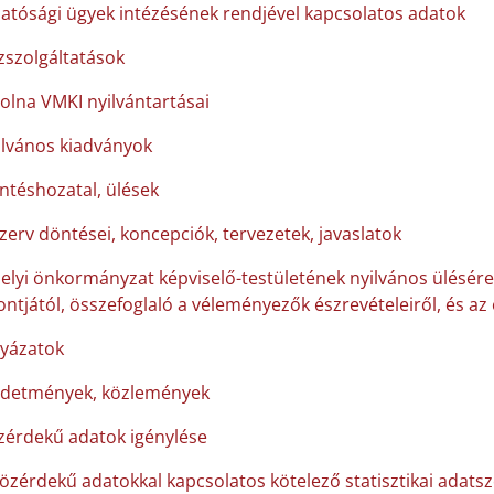
hatósági ügyek intézésének rendjével kapcsolatos adatok
zszolgáltatások
Tolna VMKI nyilvántartásai
ilvános kiadványok
ntéshozatal, ülések
szerv döntései, koncepciók, tervezetek, javaslatok
helyi önkormányzat képviselő-testületének nyilvános ülésére
ntjától, összefoglaló a véleményezők észrevételeiről, és az
lyázatok
rdetmények, közlemények
zérdekű adatok igénylése
közérdekű adatokkal kapcsolatos kötelező statisztikai adats