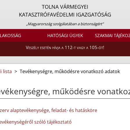
TOLNA VÁRMEGYEI
KATASZTRÓFAVÉDELMI IGAZGATÓSÁG
„Magyarország szolgálatában a biztonságért”
LAKOSSÁG
HATÓSÁGI ÜGYEK
SZAKMAI TÁJÉKO
Veszély esetén hívja a 112-t vagy a 105-öt!
 lista
>
Tevékenységre, működésre vonatkozó adatok
evékenységre, működésre vonatko
szerv alaptevékenysége, feladat- és hatásköre
tevékenységéről szóló tájékoztató