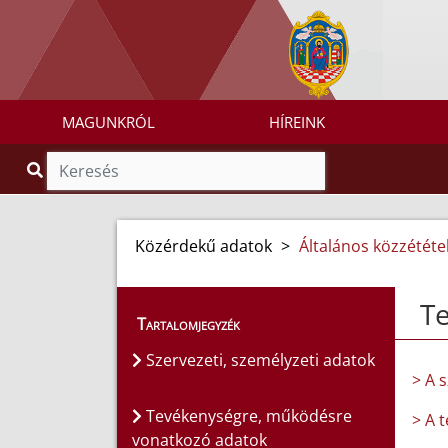
MAGUNKRÓL
HÍREINK
Közérdekű adatok
>
Általános közzétételi
T
Tartalomjegyzék
Szervezeti, személyzeti adatok
> A 
Tevékenységre, működésre
> A 
vonatkozó adatok