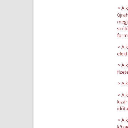
> A 
újrah
megje
szóló
form
> A 
elek
> A 
fizet
> A 
> A 
kizár
időt
> A k
közad