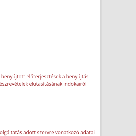
 benyújtott előterjesztések a benyújtás
 észrevételek elutasításának indokairól
zolgáltatás adott szervre vonatkozó adatai