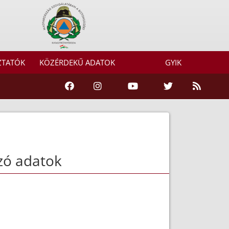
ZTATÓK
KÖZÉRDEKŰ ADATOK
GYIK
zó adatok